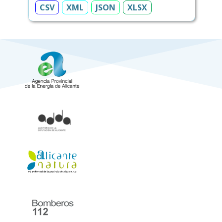
CSV
XML
JSON
XLSX