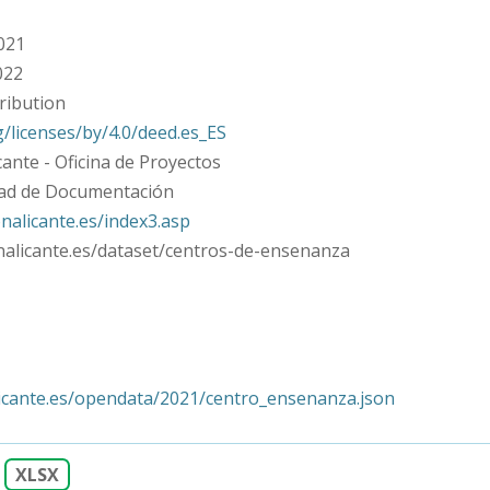
021
022
ribution
/licenses/by/4.0/deed.es_ES
cante - Oficina de Proyectos
idad de Documentación
nalicante.es/index3.asp
onalicante.es/dataset/centros-de-ensenanza
alicante.es/opendata/2021/centro_ensenanza.json
XLSX