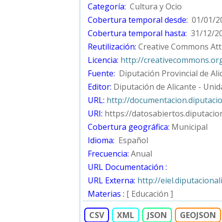
Categoría:
Cultura y Ocio
Cobertura temporal desde:
01/01/2
Cobertura temporal hasta:
31/12/2
Reutilización:
Creative Commons Att
Licencia:
http://creativecommons.org
Fuente:
Diputación Provincial de Ali
Editor:
Diputación de Alicante - Un
URL:
http://documentacion.diputacio
URI:
https://datosabiertos.diputaci
Cobertura geográfica:
Municipal
Idioma:
Español
Frecuencia:
Anual
URL Documentación :
URL Externa:
http://eiel.diputacion
Materias :
[ Educación ]
CSV
XML
JSON
GEOJSON